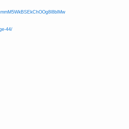
l/UCmmM5WkBSEkChOOg8l8blMw
ge-44/