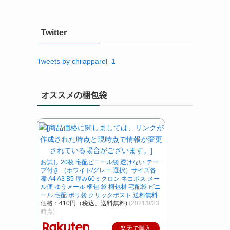
Twitter
Tweets by chiiapparel_1
オススメの梱包袋
お試し 20枚 宅配ビニール袋 透けない テー
プ付き （ホワイト/グレー 選択）サイズ各
種 A4 A3 B5 厚み60ミクロン ネコポス メー
ル便 ゆうメール 梱包 袋 梱包材 宅配袋 ビニ
ール 宅配 ポリ袋 クリックポスト 送料無料
価格：410円（税込、送料無料)
(2021/9/23
時点)
楽天で購入