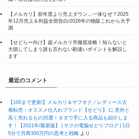
【メルカリ】前年度より売上ダウン…一体なぜ？2025
年12月売上＆利益全部告白/2026年の物販これから大予
測
【せどらー向け】超メルカリ市徹底攻略！知らないと
大損してしまう誰も言わない勘違いポイントを解説し
ます
最近のコメント
【100まで更新!】メルカリ＆ヤフオク／レディース古
着転売・オススメ仕入れブランド【せどり】
に
意外と
高く売れるもの35選！タダで手に入る商品も紹介しま
す！【2021年/最新版】 | サクの電脳せどりブログ | 1日
5分で月商300万円の思考と戦略
より